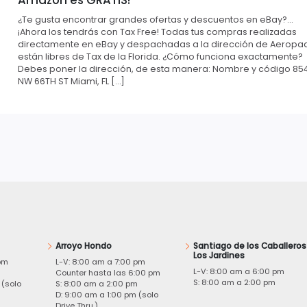
¿Te gusta encontrar grandes ofertas y descuentos en eBay?…
¡Ahora los tendrás con Tax Free! Todas tus compras realizadas
directamente en eBay y despachadas a la dirección de Aeropa
están libres de Tax de la Florida. ¿Cómo funciona exactamente?
Debes poner la dirección, de esta manera: Nombre y código 85
NW 66TH ST Miami, FL […]
Arroyo Hondo
Santiago de los Caballeros
Los Jardines
pm
L-V: 8:00 am a 7:00 pm
L-V: 8:00 am a 6:00 pm
m
Counter hasta las 6:00 pm
S: 8:00 am a 2:00 pm
 (solo
S: 8:00 am a 2:00 pm
D: 9:00 am a 1:00 pm (solo
Drive Thru.)