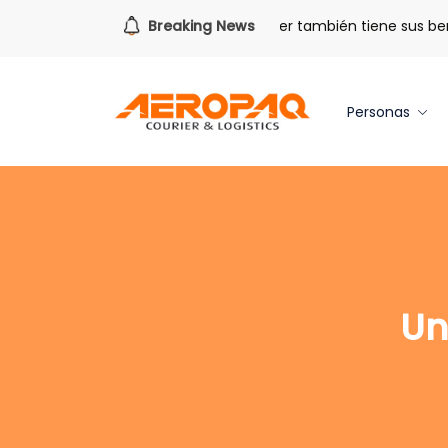
Para todo lo que viene.
Breaking News
Volver también tiene sus benefici
Personas
Un