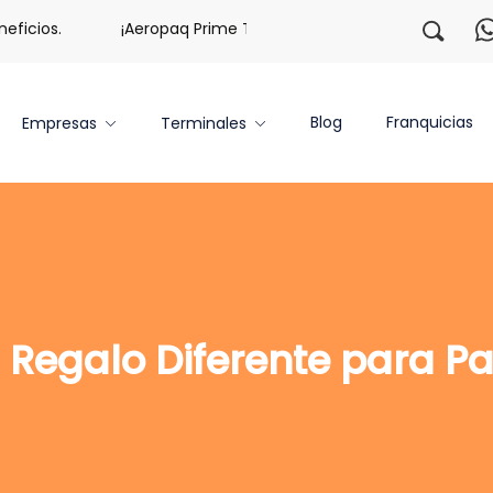
os.
¡Aeropaq Prime TE DA MÁS!
¡Regístrate con noso
Blog
Franquicias
Empresas
Terminales
 Regalo Diferente para P