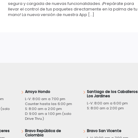
segura y cargada de nuevas funcionalidades. ¡Prepárate para
llevar el control de tus paquetes directamente en la palma de tu
mano! La nueva versión de nuestra App […]
Arroyo Hondo
Santiago de los Caballeros
Los Jardines
pm
L-V: 8:00 am a 7:00 pm
L-V: 8:00 am a 6:00 pm
m
Counter hasta las 6:00 pm
S: 8:00 am a 2:00 pm
 (solo
S: 8:00 am a 2:00 pm
D: 9:00 am a 1:00 pm (solo
Drive Thru.)
ceres
Bravo República de
Bravo San Vicente
Colombia