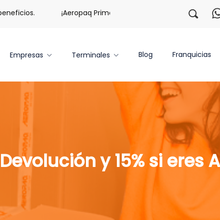
icios.
¡Aeropaq Prime TE DA MÁS!
¡Regístrate con 
Blog
Franquicias
Empresas
Terminales
Devolución y 15% si eres