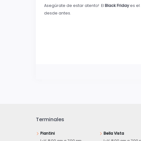
Asegúrate de estar atento! El
Black Friday
es el
desde antes.
Terminales
Piantini
Bella Vista
L-V: 8:00 am a 7:00 pm
L-V: 8:00 am a 7:00 