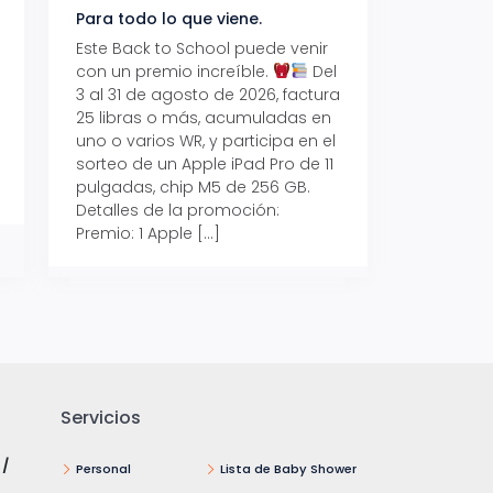
Para todo lo que viene.
Volver también ti
beneficios.
Este Back to School puede venir
con un premio increíble.
Del
Prepárate para vo
3 al 31 de agosto de 2026, factura
recibe hasta un 1
25 libras o más, acumuladas en
devolución con Pr
uno o varios WR, y participa en el
al 15 de agosto de
sorteo de un Apple iPad Pro de 11
hasta un 15% de d
pulgadas, chip M5 de 256 GB.
tus consumos en 
Detalles de la promoción:
pagar con tus Tar
Premio: 1 Apple […]
Crédito Promerica.
clases está cada
y es el momento p
Servicios
 /
Personal
Lista de Baby Shower