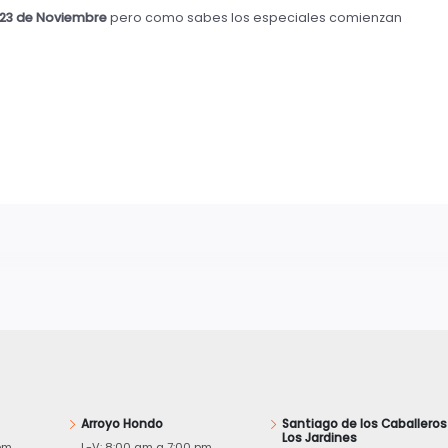
23 de Noviembre
pero como sabes los especiales comienzan
Arroyo Hondo
Santiago de los Caballeros
Los Jardines
pm
L-V: 8:00 am a 7:00 pm