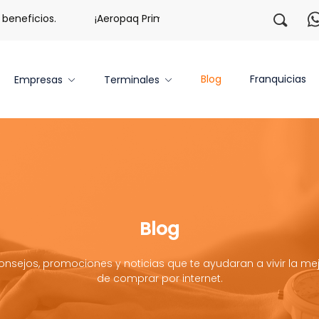
neficios.
¡Aeropaq Prime TE DA MÁS!
¡Regístrate co
Blog
Franquicias
Empresas
Terminales
Blog
onsejos, promociones y noticias que te ayudaran a vivir la mej
de comprar por internet.