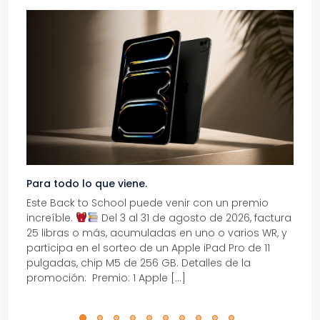
Para todo lo que viene.
Volve
Este Back to School puede venir con un premio
Prepá
increíble.
Del 3 al 31 de agosto de 2026, factura
15% d
25 libras o más, acumuladas en uno o varios WR, y
agos
participa en el sorteo de un Apple iPad Pro de 11
en t
pulgadas, chip M5 de 256 GB. Detalles de la
Tarje
promoción: Premio: 1 Apple […]
está
perfe