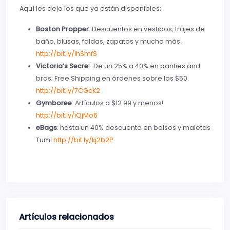
Aquí les dejo los que ya están disponibles:
Boston Propper
: Descuentos en vestidos, trajes de
baño, blusas, faldas, zapatos y mucho más.
http://bit.ly/lhSmfS
Victoria’s Secre
t: De un 25% a 40% en panties and
bras; Free Shipping en órdenes sobre los $50.
http://bit.ly/7CGcK2
Gymboree
: Artículos a $12.99 y menos!
http://bit.ly/iQjMo6
eBags
: hasta un 40% descuento en bolsos y maletas
Tumi
http://bit.ly/kj2b2P
Artículos relacionados