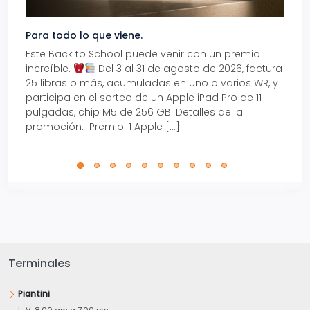
Para todo lo que viene.
Volve
Este Back to School puede venir con un premio
Prepá
increíble.
Del 3 al 31 de agosto de 2026, factura
15% d
25 libras o más, acumuladas en uno o varios WR, y
agos
participa en el sorteo de un Apple iPad Pro de 11
en t
pulgadas, chip M5 de 256 GB. Detalles de la
Tarje
promoción: Premio: 1 Apple […]
está
perfe
Terminales
Piantini