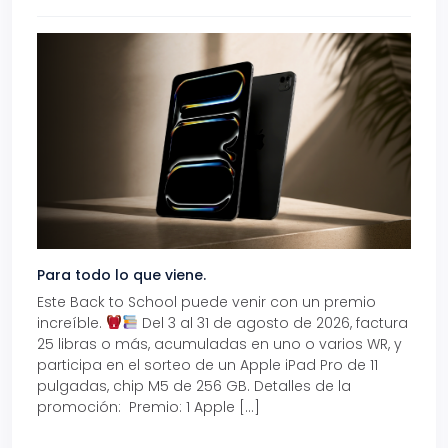
Para todo lo que viene.
Volve
Este Back to School puede venir con un premio
Prepá
increíble.
Del 3 al 31 de agosto de 2026, factura
15% d
25 libras o más, acumuladas en uno o varios WR, y
agos
participa en el sorteo de un Apple iPad Pro de 11
en t
pulgadas, chip M5 de 256 GB. Detalles de la
Tarje
promoción: Premio: 1 Apple […]
está
perfe