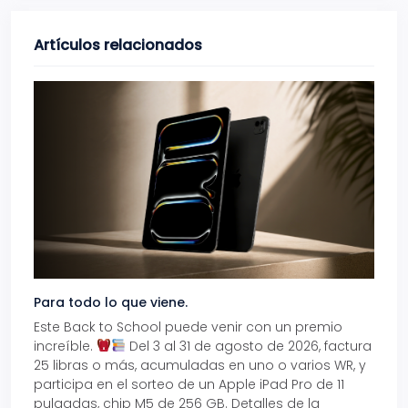
Artículos relacionados
Para todo lo que viene.
Volve
Este Back to School puede venir con un premio
Prepá
increíble.
Del 3 al 31 de agosto de 2026, factura
15% d
25 libras o más, acumuladas en uno o varios WR, y
agos
participa en el sorteo de un Apple iPad Pro de 11
en t
pulgadas, chip M5 de 256 GB. Detalles de la
Tarje