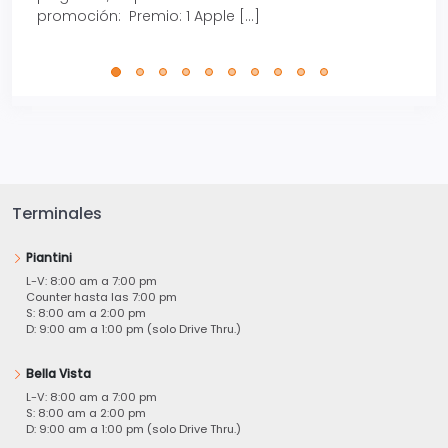
promoción: Premio: 1 Apple […]
está
perfe
Terminales
Piantini
L-V: 8:00 am a 7:00 pm
Counter hasta las 7:00 pm
S: 8:00 am a 2:00 pm
D: 9:00 am a 1:00 pm (solo Drive Thru.)
Bella Vista
L-V: 8:00 am a 7:00 pm
S: 8:00 am a 2:00 pm
D: 9:00 am a 1:00 pm (solo Drive Thru.)