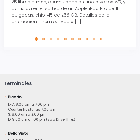
25 libras o más, acumuladas en uno o varios WR, y
agos
participa en el sorteo de un Apple iPad Pro de 11
en t
pulgadas, chip M5 de 256 GB. Detalles de la
Tarje
promoción: Premio: 1 Apple […]
está
perfe
Terminales
Piantini
L-V: 8:00 am a 7:00 pm
Counter hasta las 7:00 pm
S: 8:00 am a 2:00 pm
D: 9:00 am a 1:00 pm (solo Drive Thru.)
Bella Vista