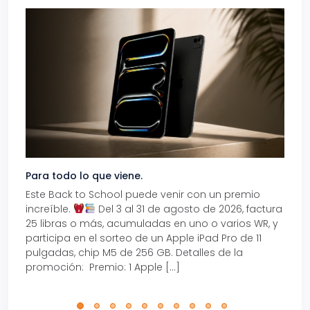
Para todo lo que viene.
Volve
Este Back to School puede venir con un premio
Prepá
increíble.
Del 3 al 31 de agosto de 2026, factura
15% d
25 libras o más, acumuladas en uno o varios WR, y
agos
participa en el sorteo de un Apple iPad Pro de 11
en t
pulgadas, chip M5 de 256 GB. Detalles de la
Tarje
promoción: Premio: 1 Apple […]
está
perfe