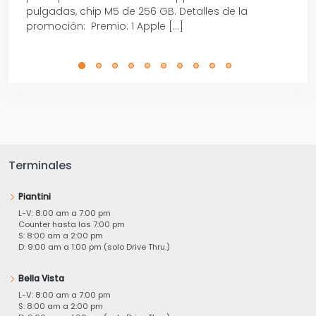
pulgadas, chip M5 de 256 GB. Detalles de la
Tarje
promoción: Premio: 1 Apple […]
está
perfe
Terminales
Piantini
L-V: 8:00 am a 7:00 pm
Counter hasta las 7:00 pm
S: 8:00 am a 2:00 pm
D: 9:00 am a 1:00 pm (solo Drive Thru.)
Bella Vista
L-V: 8:00 am a 7:00 pm
S: 8:00 am a 2:00 pm