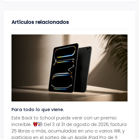
Artículos relacionados
Para todo lo que viene.
Volve
Este Back to School puede venir con un premio
Prepá
increíble.
Del 3 al 31 de agosto de 2026, factura
15% d
25 libras o más, acumuladas en uno o varios WR, y
agos
participa en el sorteo de un Apple iPad Pro de 11
en t