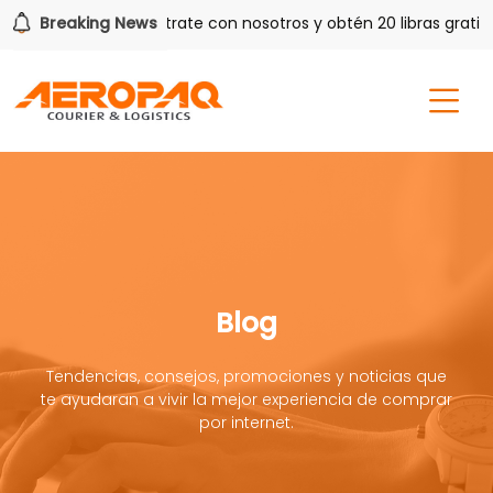
A MÁS!
Breaking News
¡Regístrate con nosotros y obtén 20 libras gratis p
Blog
Tendencias, consejos, promociones y noticias que
te ayudaran a vivir la mejor experiencia de comprar
por internet.