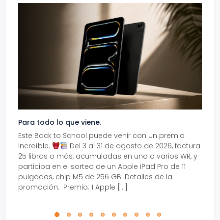
Para todo lo que viene.
Volve
Este Back to School puede venir con un premio
Prepá
increíble.
Del 3 al 31 de agosto de 2026, factura
15% d
25 libras o más, acumuladas en uno o varios WR, y
agos
participa en el sorteo de un Apple iPad Pro de 11
en t
pulgadas, chip M5 de 256 GB. Detalles de la
Tarje
promoción: Premio: 1 Apple […]
está
perfe