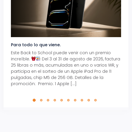
Para todo lo que viene.
Volve
Este Back to School puede venir con un premio
Prepá
increíble.
Del 3 al 31 de agosto de 2026, factura
15% d
25 libras o más, acumuladas en uno o varios WR, y
agos
participa en el sorteo de un Apple iPad Pro de 11
en t
pulgadas, chip M5 de 256 GB. Detalles de la
Tarje
promoción: Premio: 1 Apple […]
está
perfe