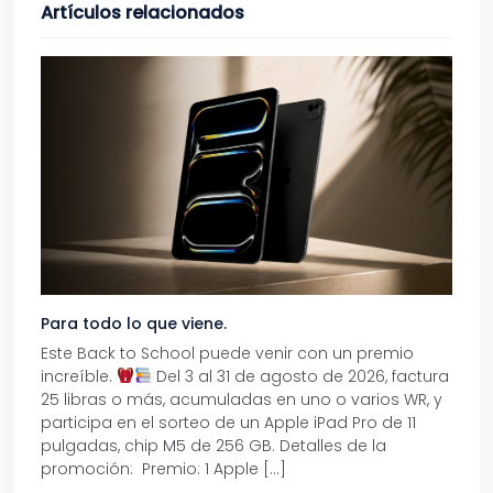
Artículos relacionados
Para todo lo que viene.
Volve
Este Back to School puede venir con un premio
Prepá
increíble.
Del 3 al 31 de agosto de 2026, factura
15% d
25 libras o más, acumuladas en uno o varios WR, y
agos
participa en el sorteo de un Apple iPad Pro de 11
en t
pulgadas, chip M5 de 256 GB. Detalles de la
Tarje
promoción: Premio: 1 Apple […]
está
perfe