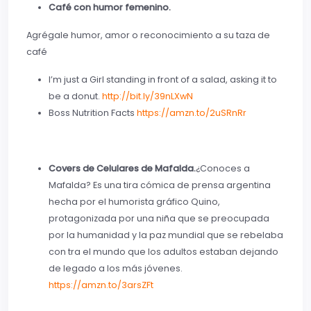
Café con humor femenino.
Agrégale humor, amor o reconocimiento a su taza de
café
I’m just a Girl standing in front of a salad, asking it to
be a donut.
http://bit.ly/39nLXwN
Boss Nutrition Facts
https://amzn.to/2uSRnRr
Covers de Celulares de Mafalda.
¿Conoces a
Mafalda? Es una tira cómica de prensa argentina
hecha por el humorista gráfico Quino,
protagonizada por una niña que se preocupada
por la humanidad y la paz mundial que se rebelaba
con tra el mundo que los adultos estaban dejando
de legado a los más jóvenes.
https://amzn.to/3arsZFt