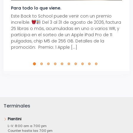
Para todo lo que viene.
Volve
Este Back to School puede venir con un premio
Prepá
increíble.
Del 3 al 31 de agosto de 2026, factura
15% d
25 libras o más, acumuladas en uno o varios WR, y
agos
participa en el sorteo de un Apple iPad Pro de 11
en t
pulgadas, chip M5 de 256 GB. Detalles de la
Tarje
promoción: Premio: 1 Apple […]
está
perfe
Terminales
Piantini
L-V: 8:00 am a 7:00 pm
Counter hasta las 7:00 pm