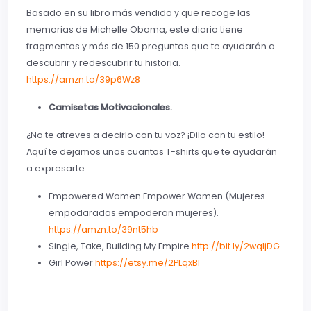
Basado en su libro más vendido y que recoge las
memorias de Michelle Obama, este diario tiene
fragmentos y más de 150 preguntas que te ayudarán a
descubrir y redescubrir tu historia.
https://amzn.to/39p6Wz8
Camisetas Motivacionales.
¿No te atreves a decirlo con tu voz? ¡Dilo con tu estilo!
Aquí te dejamos unos cuantos T-shirts que te ayudarán
a expresarte:
Empowered Women Empower Women (Mujeres
empodaradas empoderan mujeres).
https://amzn.to/39nt5hb
Single, Take, Building My Empire
http://bit.ly/2wqIjDG
Girl Power
https://etsy.me/2PLqxBI