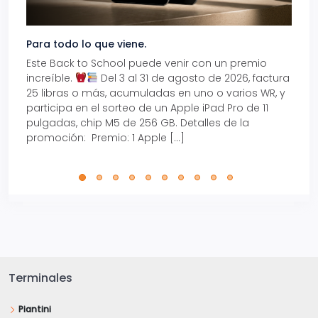
Para todo lo que viene.
Volve
Este Back to School puede venir con un premio
Prepá
increíble.
Del 3 al 31 de agosto de 2026, factura
15% d
25 libras o más, acumuladas en uno o varios WR, y
agos
participa en el sorteo de un Apple iPad Pro de 11
en t
pulgadas, chip M5 de 256 GB. Detalles de la
Tarje
promoción: Premio: 1 Apple […]
está
perfe
Terminales
Piantini