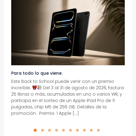
Para todo lo que viene.
Volve
Este Back to School puede venir con un premio
Prepá
increíble.
Del 3 al 31 de agosto de 2026, factura
15% d
25 libras o más, acumuladas en uno o varios WR, y
agos
participa en el sorteo de un Apple iPad Pro de 11
en t
pulgadas, chip M5 de 256 GB. Detalles de la
Tarje
promoción: Premio: 1 Apple […]
está
perfe