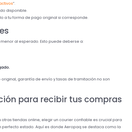
activos
”.
aldo disponible.
lo a tu forma de pago original si corresponde.
tes
r menor al esperado. Esto puede deberse a:
gado.
original, garantía de envío y tasas de tramitación no son
pción para recibir tus compras
 otras tiendas online, elegir un courier confiable es crucial para
en perfecto estado. Aquí es donde Aeropaq se destaca como la