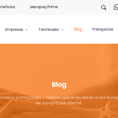
os.
¡Aeropaq Prime TE DA MÁS!
¡Regístrate con nos
Blog
Franquicias
Empresas
Terminales
Blog
onsejos, promociones y noticias que te ayudaran a vivir la mej
de comprar por internet.