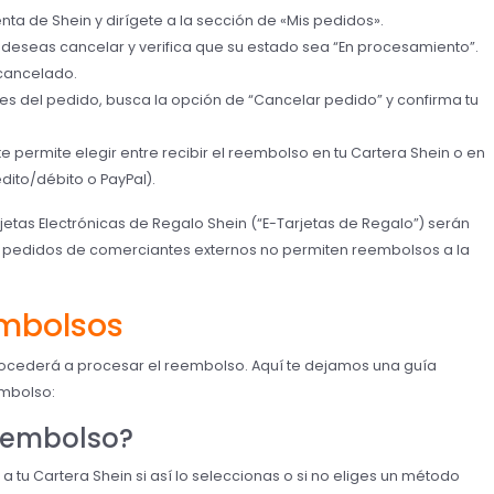
enta de Shein y dirígete a la sección de «Mis pedidos».
deseas cancelar y verifica que su estado sea “En procesamiento”.
 cancelado.
les del pedido, busca la opción de “Cancelar pedido” y confirma tu
te permite elegir entre recibir el reembolso en tu Cartera Shein o en
dito/débito o PayPal).
etas Electrónicas de Regalo Shein (“E-Tarjetas de Regalo”) serán
s pedidos de comerciantes externos no permiten reembolsos a la
embolsos
procederá a procesar el reembolso. Aquí te dejamos una guía
mbolso:
reembolso?
 tu Cartera Shein si así lo seleccionas o si no eliges un método