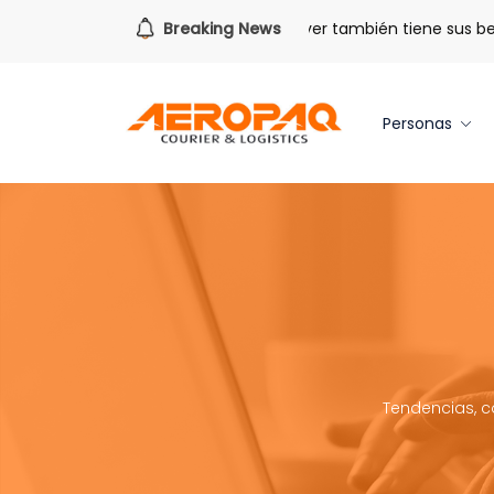
Para todo lo que viene.
Breaking News
Volver también tiene sus benefici
Personas
Tendencias, c