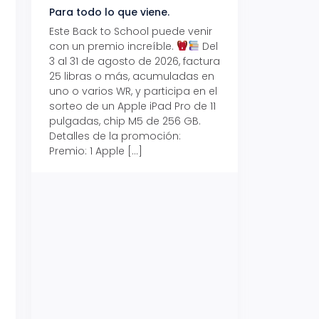
Para todo lo que viene.
Volver también ti
beneficios.
Este Back to School puede venir
con un premio increíble.
Del
Prepárate para vo
3 al 31 de agosto de 2026, factura
recibe hasta un 1
25 libras o más, acumuladas en
devolución con Pr
uno o varios WR, y participa en el
al 15 de agosto de
sorteo de un Apple iPad Pro de 11
hasta un 15% de d
pulgadas, chip M5 de 256 GB.
tus consumos en 
Detalles de la promoción:
pagar con tus Tar
Premio: 1 Apple […]
Crédito Promerica.
clases está cada
y es el momento p