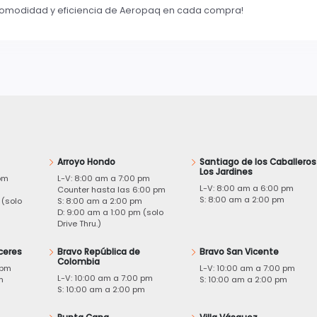
 comodidad y eficiencia de Aeropaq en cada compra!
Arroyo Hondo
Santiago de los Caballeros
Los Jardines
pm
L-V: 8:00 am a 7:00 pm
L-V: 8:00 am a 6:00 pm
m
Counter hasta las 6:00 pm
S: 8:00 am a 2:00 pm
 (solo
S: 8:00 am a 2:00 pm
D: 9:00 am a 1:00 pm (solo
Drive Thru.)
ceres
Bravo República de
Bravo San Vicente
Colombia
 pm
L-V: 10:00 am a 7:00 pm
L-V: 10:00 am a 7:00 pm
m
S: 10:00 am a 2:00 pm
S: 10:00 am a 2:00 pm