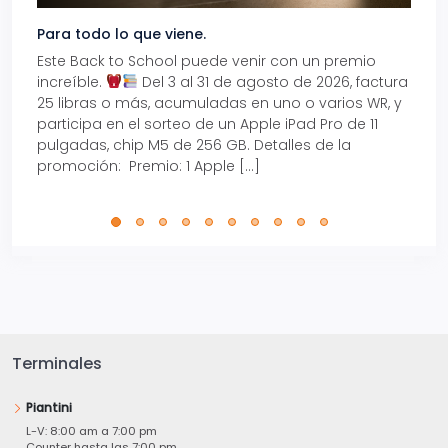
Para todo lo que viene.
Volve
Este Back to School puede venir con un premio
Prepá
increíble.
Del 3 al 31 de agosto de 2026, factura
15% d
25 libras o más, acumuladas en uno o varios WR, y
agos
participa en el sorteo de un Apple iPad Pro de 11
en t
pulgadas, chip M5 de 256 GB. Detalles de la
Tarje
promoción: Premio: 1 Apple […]
está
perfe
Terminales
Piantini
L-V: 8:00 am a 7:00 pm
Counter hasta las 7:00 pm