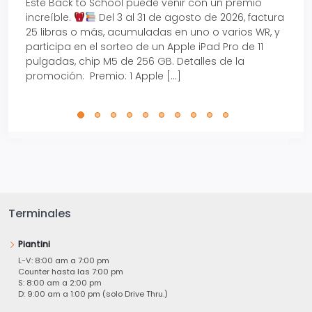
Este Back to School puede venir con un premio
Prepá
increíble.
Del 3 al 31 de agosto de 2026, factura
15% d
25 libras o más, acumuladas en uno o varios WR, y
agos
participa en el sorteo de un Apple iPad Pro de 11
en t
pulgadas, chip M5 de 256 GB. Detalles de la
Tarje
promoción: Premio: 1 Apple […]
está
perfe
Terminales
Piantini
L-V: 8:00 am a 7:00 pm
Counter hasta las 7:00 pm
S: 8:00 am a 2:00 pm
D: 9:00 am a 1:00 pm (solo Drive Thru.)