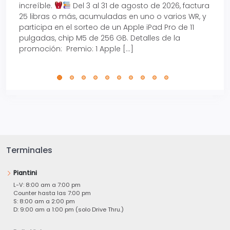
increíble.
Del 3 al 31 de agosto de 2026, factura
15% d
25 libras o más, acumuladas en uno o varios WR, y
agos
participa en el sorteo de un Apple iPad Pro de 11
en t
pulgadas, chip M5 de 256 GB. Detalles de la
Tarje
promoción: Premio: 1 Apple […]
está
perfe
Terminales
Piantini
L-V: 8:00 am a 7:00 pm
Counter hasta las 7:00 pm
S: 8:00 am a 2:00 pm
D: 9:00 am a 1:00 pm (solo Drive Thru.)