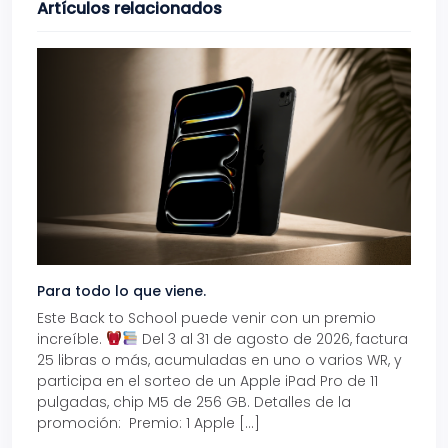
Artículos relacionados
Para todo lo que viene.
Volve
Este Back to School puede venir con un premio
Prepá
increíble.
Del 3 al 31 de agosto de 2026, factura
15% d
25 libras o más, acumuladas en uno o varios WR, y
agos
participa en el sorteo de un Apple iPad Pro de 11
en t
pulgadas, chip M5 de 256 GB. Detalles de la
Tarje
promoción: Premio: 1 Apple […]
está
perfe