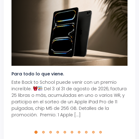
Para todo lo que viene.
Volve
Este Back to School puede venir con un premio
Prepá
increíble.
Del 3 al 31 de agosto de 2026, factura
15% d
25 libras o más, acumuladas en uno o varios WR, y
agos
participa en el sorteo de un Apple iPad Pro de 11
en t
pulgadas, chip M5 de 256 GB. Detalles de la
Tarje
promoción: Premio: 1 Apple […]
está
perfe