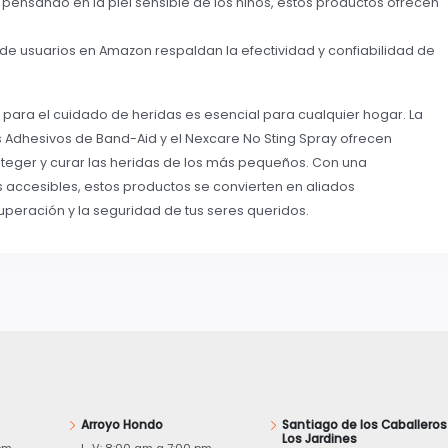
pensando en la piel sensible de los niños, estos productos ofrecen
de usuarios en Amazon respaldan la efectividad y confiabilidad de
 para el cuidado de heridas es esencial para cualquier hogar. La
 Adhesivos de Band-Aid y el Nexcare No Sting Spray ofrecen
oteger y curar las heridas de los más pequeños. Con una
accesibles, estos productos se convierten en aliados
uperación y la seguridad de tus seres queridos.
Arroyo Hondo
Santiago de los Caballeros
Los Jardines
pm
L-V: 8:00 am a 7:00 pm