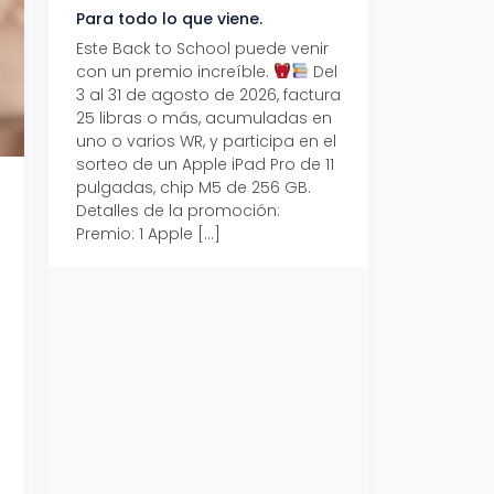
Para todo lo que viene.
Volver también ti
beneficios.
Este Back to School puede venir
con un premio increíble.
Del
Prepárate para vo
3 al 31 de agosto de 2026, factura
recibe hasta un 1
25 libras o más, acumuladas en
devolución con Pr
uno o varios WR, y participa en el
al 15 de agosto de
sorteo de un Apple iPad Pro de 11
hasta un 15% de d
pulgadas, chip M5 de 256 GB.
tus consumos en 
Detalles de la promoción:
pagar con tus Tar
Premio: 1 Apple […]
Crédito Promerica.
clases está cada
y es el momento p