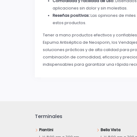
Comodidad y facilidad de uso:
Diseñados 
aplicaciones sin dolor y sin molestias.
Reseñas positivas:
Las opiniones de miles 
estos productos.
Tener a mano productos efectivos y confiables
Espuma Antiséptica de Neosporin, los Vendajes
soluciones prácticas y de alta calidad para pr
combinación de comodidad, eficacia y precios 
indispensables para garantizar una rápida rec
Terminales
Piantini
Bella Vista
L-V: 8:00 am a 7:00 pm
L-V: 8:00 am a 7:00 