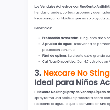
Los
Vendajes Adhesivos con Ungüento Antibiót
heridas grandes, cortes, raspones y quemadur
Neosporin, un antibiótico que no solo ayuda a 
Beneficios:
Protección avanzada:
El ungüento antibió
A prueba de agua:
Estos vendajes permane
protección continua.
Fácil de aplicar:
Su diseño extra grande cu
Calificación positiva:
Con 4.7 estrellas en
3.
Nexcare No Sting
Ideal para Niños Ac
El
Nexcare No Sting Spray de Vendaje Líquido d
spray forma una película protectora sobre corte
resistente al agua, lo que lo convierte en una 