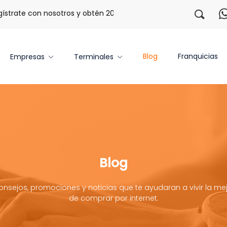
e con nosotros y obtén 20 libras gratis por 3 meses!
Tu a
Blog
Franquicias
Empresas
Terminales
Blog
onsejos, promociones y noticias que te ayudaran a vivir la mej
de comprar por internet.