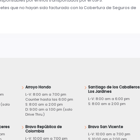
ponsables por envíos transportados por el USPS.
tes que no hayan sido facturado con la Cobertura de Seguros de
Arroyo Hondo
Santiago de los Caballeros
Los Jardines
pm
L-V: 8:00 am a 7:00 pm
L-V: 8:00 am a 6:00 pm
m
Counter hasta las 6:00 pm
S: 8:00 am a 2:00 pm
 (solo
S: 8:00 am a 2:00 pm
D: 9:00 am a 1:00 pm (solo
Drive Thru.)
ceres
Bravo República de
Bravo San Vicente
Colombia
 pm
L-V: 10:00 am a 7:00 pm
L-V: 10:00 am a 7:00 pm
m
S: 10:00 am a 2:00 pm