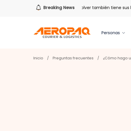
Para todo lo que viene.
Breaking News
Volver también tiene sus ben
Personas
Inicio
/
Preguntas frecuentes
/
¿Cómo hago u