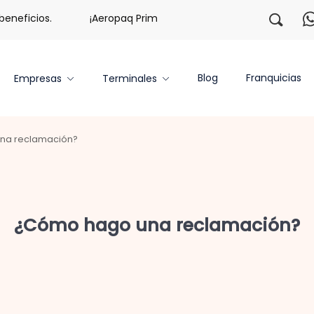
eficios.
¡Aeropaq Prime TE DA MÁS!
¡Regístrate con
Blog
Franquicias
Empresas
Terminales
na reclamación?
¿Cómo hago una reclamación?