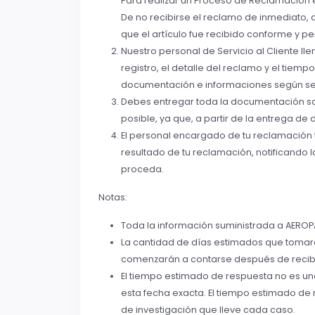
Para realizar un Proceso de Reclamación
De no recibirse el reclamo de inmediato, 
que el artículo fue recibido conforme y p
Nuestro personal de Servicio al Cliente l
registro, el detalle del reclamo y el tiem
documentación e informaciones según se
Debes entregar toda la documentación soli
posible, ya que, a partir de la entrega 
El personal encargado de tu reclamación 
resultado de tu reclamación, notificando
proceda.
Notas:
Toda la información suministrada a AERO
La cantidad de días estimados que tomar
comenzarán a contarse después de recibi
El tiempo estimado de respuesta no es u
esta fecha exacta. El tiempo estimado d
de investigación que lleve cada caso.