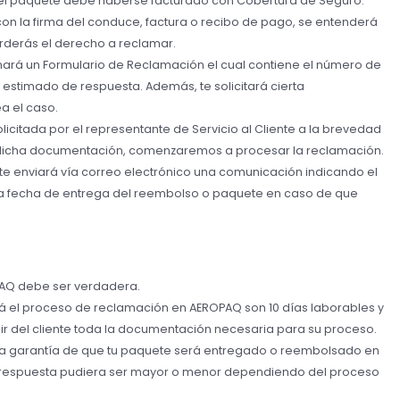
 el paquete debe haberse facturado con Cobertura de Seguro.
con la firma del conduce, factura o recibo de pago, se entenderá
erderás el derecho a reclamar.
lenará un Formulario de Reclamación el cual contiene el número de
po estimado de respuesta. Además, te solicitará cierta
a el caso.
citada por el representante de Servicio al Cliente a la brevedad
de dicha documentación, comenzaremos a procesar la reclamación.
te enviará vía correo electrónico una comunicación indicando el
 la fecha de entrega del reembolso o paquete en caso de que
PAQ debe ser verdadera.
á el proceso de reclamación en AEROPAQ son 10 días laborables y
r del cliente toda la documentación necesaria para su proceso.
na garantía de que tu paquete será entregado o reembolsado en
e respuesta pudiera ser mayor o menor dependiendo del proceso