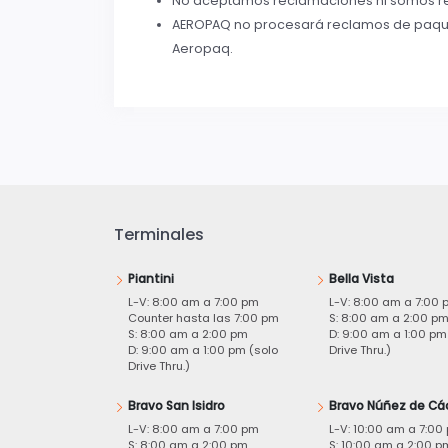
No aceptamos reclamaciones ni somos res
AEROPAQ no procesará reclamos de paque
Aeropaq.
Terminales
Piantini
Bella Vista
L-V: 8:00 am a 7:00 pm
L-V: 8:00 am a 7:00 
Counter hasta las 7:00 pm
S: 8:00 am a 2:00 p
S: 8:00 am a 2:00 pm
D: 9:00 am a 1:00 pm
D: 9:00 am a 1:00 pm (solo
Drive Thru.)
Drive Thru.)
Bravo San Isidro
Bravo Núñez de Cá
L-V: 8:00 am a 7:00 pm
L-V: 10:00 am a 7:00
S: 8:00 am a 2:00 pm
S: 10:00 am a 2:00 p