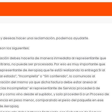
dado y deseas hacer una reclamación, podemos ayudarte.
on los siguientes:
mación debes hacerla de manera inmediata al representante que
ntrario, no puede ser procesada. Por eso es muy importante que
representante de Aeropaq que te está realizando la entrega.
Si al
l estado”, “Incompleta” o “Sin contenido”, lo comunicas al
uración del mismo ya que dicha factura debe estar anexa al
ías Incompletas” el representante de Servicio procederá de
l y como vino desde el suplidor, y solo procederá a un Proceso de
encia en peso menor, comparando el peso del paquete en ese
de Aeropaq.