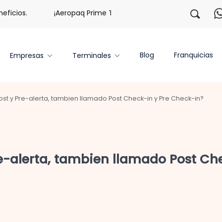
icios.
¡Aeropaq Prime TE DA MÁS!
¡Regístrate con 
Blog
Franquicias
Empresas
Terminales
t y Pre-alerta, tambien llamado Post Check-in y Pre Check-in?
e-alerta, tambien llamado Post Che