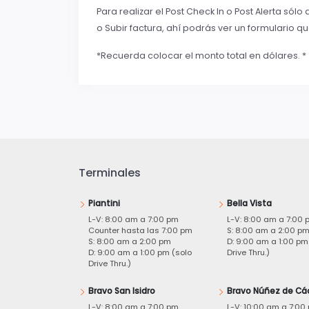
Para realizar el Post Check In o Post Alerta só
o Subir factura, ahí podrás ver un formulario que
*Recuerda colocar el monto total en dólares. *
Terminales
Piantini
Bella Vista
L-V: 8:00 am a 7:00 pm
L-V: 8:00 am a 7:00 
Counter hasta las 7:00 pm
S: 8:00 am a 2:00 p
S: 8:00 am a 2:00 pm
D: 9:00 am a 1:00 pm
D: 9:00 am a 1:00 pm (solo
Drive Thru.)
Drive Thru.)
Bravo San Isidro
Bravo Núñez de Cá
L-V: 8:00 am a 7:00 pm
L-V: 10:00 am a 7:00