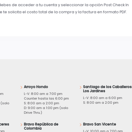
lo debes de acceder a tu cuenta y seleccionar la opción Post Check In
 te solicita el costo total de la compra y la factura en formato PDF.
Arroyo Hondo
Santiago de los Caballeros
Los Jardines
pm
L-V: 8:00 am a 7:00 pm
L-V: 8:00 am a 6:00 pm
m
Counter hasta las 6:00 pm
S: 8:00 am a 2:00 pm
 (solo
S: 8:00 am a 2:00 pm
D: 9:00 am a 1:00 pm (solo
Drive Thru.)
ceres
Bravo República de
Bravo San Vicente
Colombia
 pm
L-V: 10:00 am a 7:00 pm