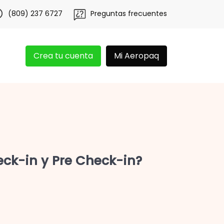
nosotros y obtén 20 libras gratis por 3 meses!
Tu app Aer
(809) 237 6727
Preguntas frecuentes
Crea tu cuenta
Mi Aeropaq
ck-in y Pre Check-in?