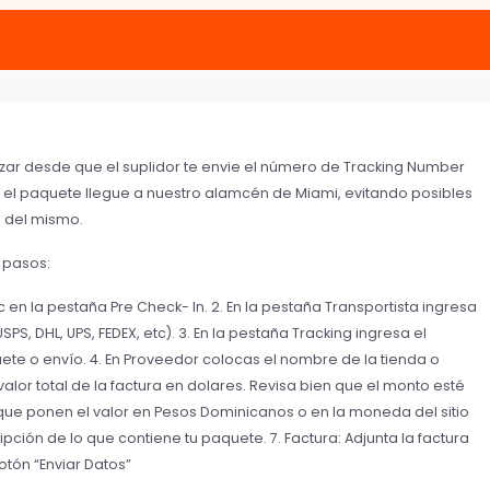
izar desde que el suplidor te envie el número de Tracking Number
 el paquete llegue a nuestro alamcén de Miami, evitando posibles
a del mismo.
s pasos:
 en la pestaña Pre Check- In. 2. En la pestaña Transportista ingresa
, DHL, UPS, FEDEX, etc). 3. En la pestaña Tracking ingresa el
ete o envío. 4. En Proveedor colocas el nombre de la tienda o
 valor total de la factura en dolares. Revisa bien que el monto esté
ue ponen el valor en Pesos Dominicanos o en la moneda del sitio
ción de lo que contiene tu paquete. 7. Factura: Adjunta la factura
otón “Enviar Datos”