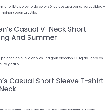
rmario. Este poloche de color sólido destaca por su versatilidad y
mbinar según tu estilo.
en’s Casual V-Neck Short
pring And Summer
 poloche de cuello en V es una gran elección. Su tejido ligero es
ura y estilo.
s Casual Short Sleeve T-shirt
 Neck
xto impreso, ideal para un look moderno y juvenil. Su corte