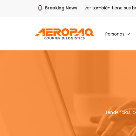
ara todo lo que viene.
Breaking News
Volver también tiene sus beneficio
Personas
Tendencias, c