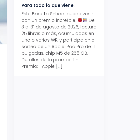
Para todo lo que viene.
Volver también ti
beneficios.
Este Back to School puede venir
con un premio increíble.
Del
Prepárate para vo
3 al 31 de agosto de 2026, factura
recibe hasta un 1
25 libras o más, acumuladas en
devolución con Pr
uno o varios WR, y participa en el
al 15 de agosto de
sorteo de un Apple iPad Pro de 11
hasta un 15% de d
pulgadas, chip M5 de 256 GB.
tus consumos en 
Detalles de la promoción:
pagar con tus Tar
Premio: 1 Apple […]
Crédito Promerica.
clases está cada
y es el momento p