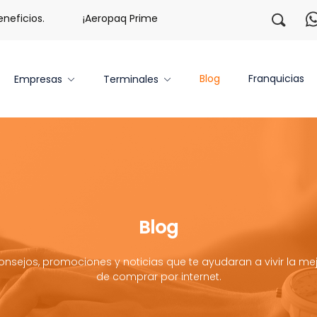
s.
¡Aeropaq Prime TE DA MÁS!
¡Regístrate con noso
Blog
Franquicias
Empresas
Terminales
Blog
onsejos, promociones y noticias que te ayudaran a vivir la mej
de comprar por internet.