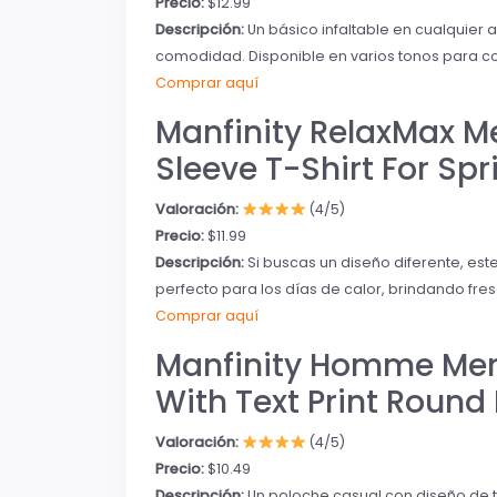
Precio:
$12.99
Descripción:
Un básico infaltable en cualquier a
comodidad. Disponible en varios tonos para co
Comprar aquí
Manfinity RelaxMax M
Sleeve T-Shirt For S
Valoración:
(4/5)
Precio:
$11.99
Descripción:
Si buscas un diseño diferente, este
perfecto para los días de calor, brindando fresc
Comprar aquí
Manfinity Homme Men’
With Text Print Round
Valoración:
(4/5)
Precio:
$10.49
Descripción:
Un poloche casual con diseño de te