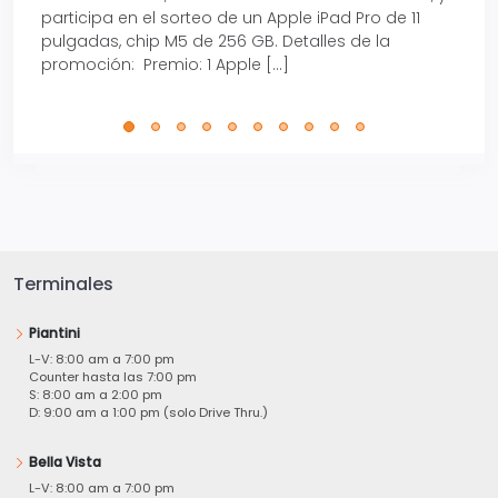
participa en el sorteo de un Apple iPad Pro de 11
en t
pulgadas, chip M5 de 256 GB. Detalles de la
Tarje
promoción: Premio: 1 Apple […]
está
perfe
Terminales
Piantini
L-V: 8:00 am a 7:00 pm
Counter hasta las 7:00 pm
S: 8:00 am a 2:00 pm
D: 9:00 am a 1:00 pm (solo Drive Thru.)
Bella Vista
L-V: 8:00 am a 7:00 pm