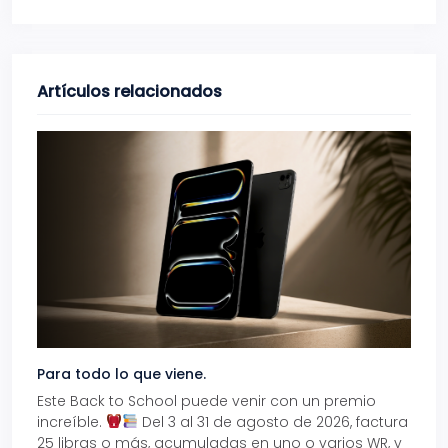
Artículos relacionados
Para todo lo que viene.
Volve
Este Back to School puede venir con un premio
Prepá
increíble.
Del 3 al 31 de agosto de 2026, factura
15% d
25 libras o más, acumuladas en uno o varios WR, y
agos