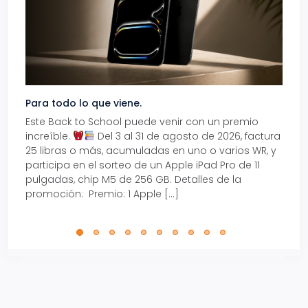
Para todo lo que viene.
Volve
Este Back to School puede venir con un premio
Prepá
increíble.
Del 3 al 31 de agosto de 2026, factura
15% d
25 libras o más, acumuladas en uno o varios WR, y
agos
participa en el sorteo de un Apple iPad Pro de 11
en t
pulgadas, chip M5 de 256 GB. Detalles de la
Tarje
promoción: Premio: 1 Apple […]
está
perfe