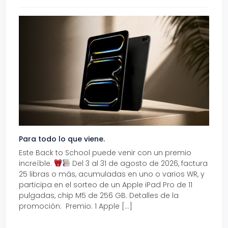
Para todo lo que viene.
Volve
Este Back to School puede venir con un premio
Prepá
increíble.
Del 3 al 31 de agosto de 2026, factura
15% d
25 libras o más, acumuladas en uno o varios WR, y
agos
participa en el sorteo de un Apple iPad Pro de 11
en t
pulgadas, chip M5 de 256 GB. Detalles de la
Tarje
promoción: Premio: 1 Apple […]
está
perfe