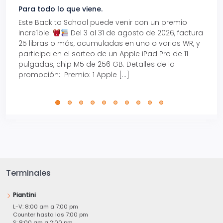
Para todo lo que viene.
Volve
Este Back to School puede venir con un premio
Prepá
increíble.
Del 3 al 31 de agosto de 2026, factura
15% d
25 libras o más, acumuladas en uno o varios WR, y
agos
participa en el sorteo de un Apple iPad Pro de 11
en t
pulgadas, chip M5 de 256 GB. Detalles de la
Tarje
promoción: Premio: 1 Apple […]
está
perfe
Terminales
Piantini
L-V: 8:00 am a 7:00 pm
Counter hasta las 7:00 pm
S: 8:00 am a 2:00 pm