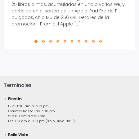
25 libras o más, acumuladas en uno o varios WR, y
agos
participa en el sorteo de un Apple iPad Pro de 11
en t
pulgadas, chip M5 de 256 GB. Detalles de la
Tarje
promoción: Premio: 1 Apple […]
está
perfe
Terminales
Piantini
L-V: 8:00 am a 7:00 pm
Counter hasta las 7:00 pm
S: 8:00 am a 2:00 pm
D: 9:00 am a 1:00 pm (solo Drive Thru.)
Bella Vista