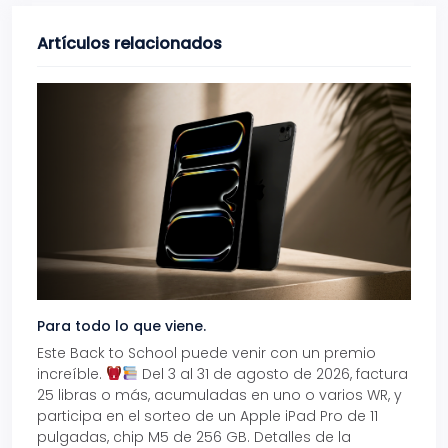
Artículos relacionados
Para todo lo que viene.
Volve
Este Back to School puede venir con un premio
Prepá
increíble.
Del 3 al 31 de agosto de 2026, factura
15% d
25 libras o más, acumuladas en uno o varios WR, y
agos
participa en el sorteo de un Apple iPad Pro de 11
en t
pulgadas, chip M5 de 256 GB. Detalles de la
Tarje