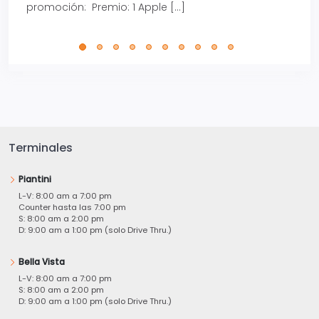
promoción: Premio: 1 Apple […]
está
perfe
Terminales
Piantini
L-V: 8:00 am a 7:00 pm
Counter hasta las 7:00 pm
S: 8:00 am a 2:00 pm
D: 9:00 am a 1:00 pm (solo Drive Thru.)
Bella Vista
L-V: 8:00 am a 7:00 pm
S: 8:00 am a 2:00 pm
D: 9:00 am a 1:00 pm (solo Drive Thru.)