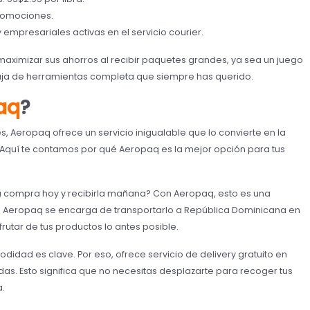
romociones.
empresariales activas en el servicio courier.
aximizar sus ahorros al recibir paquetes grandes, ya sea un juego
caja de herramientas completa que siempre has querido.
aq
?
, Aeropaq ofrece un servicio inigualable que lo convierte en la
. Aquí te contamos por qué Aeropaq es la mejor opción para tus
 compra hoy y recibirla mañana? Con Aeropaq, esto es una
i, Aeropaq se encarga de transportarlo a República Dominicana en
utar de tus productos lo antes posible.
idad es clave. Por eso, ofrece servicio de delivery gratuito en
as. Esto significa que no necesitas desplazarte para recoger tus
a.