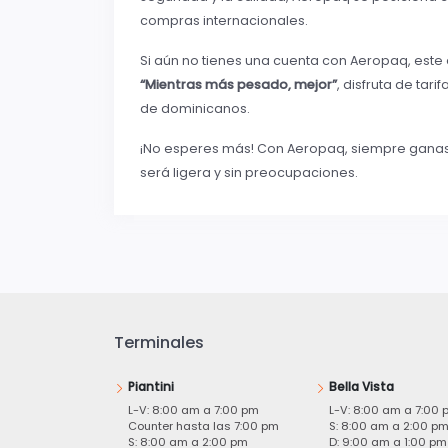
compras internacionales.
Si aún no tienes una cuenta con Aeropaq, este
“Mientras más pesado, mejor”
, disfruta de tar
de dominicanos.
¡No esperes más! Con Aeropaq, siempre ganas.
será ligera y sin preocupaciones.
Terminales
Piantini
Bella Vista
L-V: 8:00 am a 7:00 pm
L-V: 8:00 am a 7:00 
Counter hasta las 7:00 pm
S: 8:00 am a 2:00 p
S: 8:00 am a 2:00 pm
D: 9:00 am a 1:00 pm