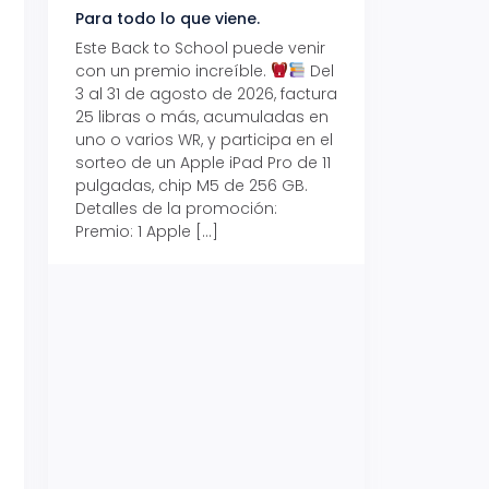
Para todo lo que viene.
Volver también ti
beneficios.
Este Back to School puede venir
con un premio increíble.
Del
Prepárate para vo
3 al 31 de agosto de 2026, factura
recibe hasta un 1
25 libras o más, acumuladas en
devolución con Pr
uno o varios WR, y participa en el
al 15 de agosto de
sorteo de un Apple iPad Pro de 11
hasta un 15% de d
pulgadas, chip M5 de 256 GB.
tus consumos en 
Detalles de la promoción:
pagar con tus Tar
Premio: 1 Apple […]
Crédito Promerica.
clases está cada
y es el momento p