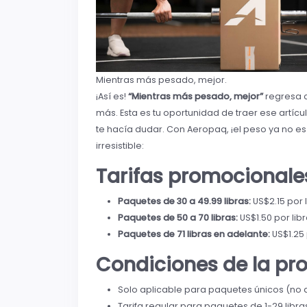
Mientras más pesado, mejor.
¡Así es!
“Mientras más pesado, mejor”
regresa c
más. Esta es tu oportunidad de traer ese artíc
te hacía dudar. Con Aeropaq, ¡el peso ya no es
irresistible:
Tarifas promocionale
Paquetes de 30 a 49.99 libras:
US$2.15 por l
Paquetes de 50 a 70 libras:
US$1.50 por libr
Paquetes de 71 libras en adelante:
US$1.25 
Condiciones de la p
Solo aplicable para paquetes únicos (no
Tarifa regular para paquetes de 1-29 libras