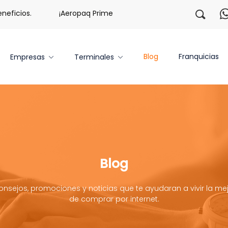
os.
¡Aeropaq Prime TE DA MÁS!
¡Regístrate con nos
Blog
Franquicias
Empresas
Terminales
Blog
onsejos, promociones y noticias que te ayudaran a vivir la mej
de comprar por internet.