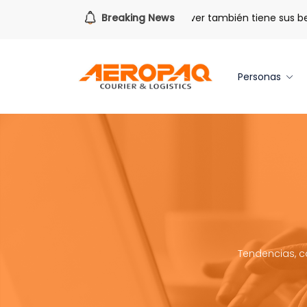
Para todo lo que viene.
Breaking News
Volver también tiene sus benefici
Personas
Tendencias, c