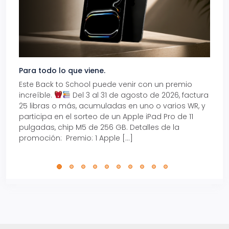
Para todo lo que viene.
Volve
Este Back to School puede venir con un premio
Prepá
increíble.
Del 3 al 31 de agosto de 2026, factura
15% d
25 libras o más, acumuladas en uno o varios WR, y
agos
participa en el sorteo de un Apple iPad Pro de 11
en t
pulgadas, chip M5 de 256 GB. Detalles de la
Tarje
promoción: Premio: 1 Apple […]
está
perfe