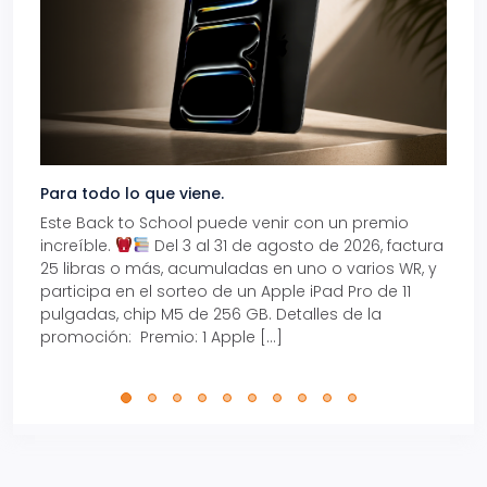
Para todo lo que viene.
Volve
Este Back to School puede venir con un premio
Prepá
increíble.
Del 3 al 31 de agosto de 2026, factura
15% d
25 libras o más, acumuladas en uno o varios WR, y
agos
participa en el sorteo de un Apple iPad Pro de 11
en t
pulgadas, chip M5 de 256 GB. Detalles de la
Tarje
promoción: Premio: 1 Apple […]
está
perfe