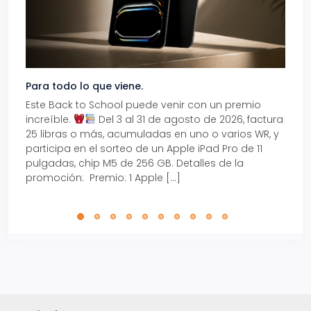
Para todo lo que viene.
Volve
Este Back to School puede venir con un premio
Prepá
increíble.
Del 3 al 31 de agosto de 2026, factura
15% d
25 libras o más, acumuladas en uno o varios WR, y
agos
participa en el sorteo de un Apple iPad Pro de 11
en t
pulgadas, chip M5 de 256 GB. Detalles de la
Tarje
promoción: Premio: 1 Apple […]
está
perfe