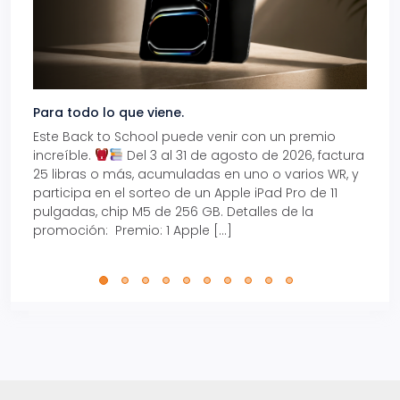
Para todo lo que viene.
Volve
Este Back to School puede venir con un premio
Prepá
increíble.
Del 3 al 31 de agosto de 2026, factura
15% d
25 libras o más, acumuladas en uno o varios WR, y
agos
participa en el sorteo de un Apple iPad Pro de 11
en t
pulgadas, chip M5 de 256 GB. Detalles de la
Tarje
promoción: Premio: 1 Apple […]
está
perfe