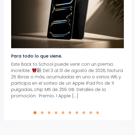
Para todo lo que viene.
Volve
Este Back to School puede venir con un premio
Prepá
increíble.
Del 3 al 31 de agosto de 2026, factura
15% d
25 libras o más, acumuladas en uno o varios WR, y
agos
participa en el sorteo de un Apple iPad Pro de 11
en t
pulgadas, chip M5 de 256 GB. Detalles de la
Tarje
promoción: Premio: 1 Apple […]
está
perfe