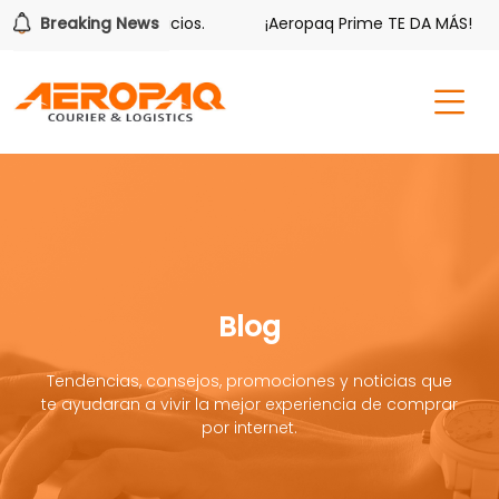
iene sus beneficios.
Breaking News
¡Aeropaq Prime TE DA MÁS!
¡R
Blog
Tendencias, consejos, promociones y noticias que
te ayudaran a vivir la mejor experiencia de comprar
por internet.