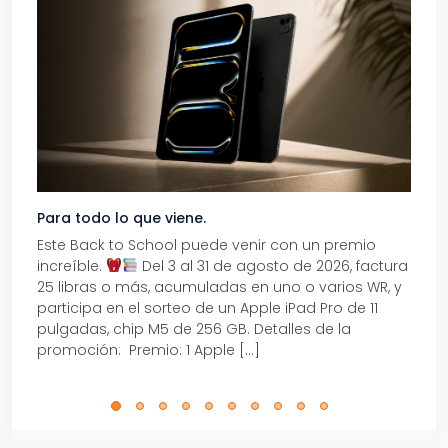
Para todo lo que viene.
Volve
Este Back to School puede venir con un premio
Prepá
increíble.
Del 3 al 31 de agosto de 2026, factura
15% d
25 libras o más, acumuladas en uno o varios WR, y
agos
participa en el sorteo de un Apple iPad Pro de 11
en t
pulgadas, chip M5 de 256 GB. Detalles de la
Tarje
promoción: Premio: 1 Apple […]
está
perfe