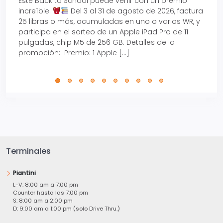
Este Back to School puede venir con un premio
Prepá
increíble.
Del 3 al 31 de agosto de 2026, factura
15% d
25 libras o más, acumuladas en uno o varios WR, y
agos
participa en el sorteo de un Apple iPad Pro de 11
en t
pulgadas, chip M5 de 256 GB. Detalles de la
Tarje
promoción: Premio: 1 Apple […]
está
perfe
Terminales
Piantini
L-V: 8:00 am a 7:00 pm
Counter hasta las 7:00 pm
S: 8:00 am a 2:00 pm
D: 9:00 am a 1:00 pm (solo Drive Thru.)