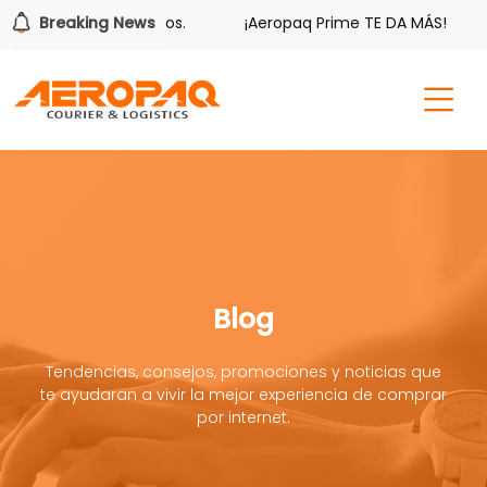
tiene sus beneficios.
Breaking News
¡Aeropaq Prime TE DA MÁS!
¡
Blog
Tendencias, consejos, promociones y noticias que
te ayudaran a vivir la mejor experiencia de comprar
por internet.