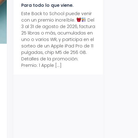
Para todo lo que viene.
Volver también ti
beneficios.
Este Back to School puede venir
con un premio increíble.
Del
Prepárate para vo
3 al 31 de agosto de 2026, factura
recibe hasta un 1
25 libras o más, acumuladas en
devolución con Pr
uno o varios WR, y participa en el
al 15 de agosto de
sorteo de un Apple iPad Pro de 11
hasta un 15% de d
pulgadas, chip M5 de 256 GB.
tus consumos en 
Detalles de la promoción:
pagar con tus Tar
Premio: 1 Apple […]
Crédito Promerica.
clases está cada
y es el momento p