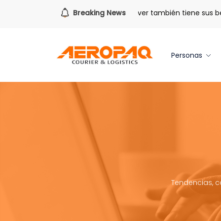
Para todo lo que viene.
Breaking News
Volver también tiene sus benefici
Personas
Tendencias, c