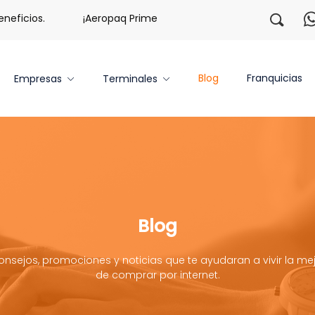
os.
¡Aeropaq Prime TE DA MÁS!
¡Regístrate con nos
Blog
Franquicias
Empresas
Terminales
Blog
onsejos, promociones y noticias que te ayudaran a vivir la mej
de comprar por internet.