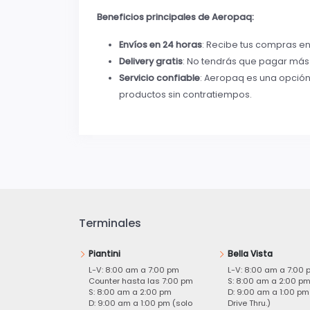
Beneficios principales de Aeropaq:
Envíos en 24 horas
: Recibe tus compras e
Delivery gratis
: No tendrás que pagar más 
Servicio confiable
: Aeropaq es una opción
productos sin contratiempos.
Terminales
Piantini
Bella Vista
L-V: 8:00 am a 7:00 pm
L-V: 8:00 am a 7:00 
Counter hasta las 7:00 pm
S: 8:00 am a 2:00 p
S: 8:00 am a 2:00 pm
D: 9:00 am a 1:00 pm
D: 9:00 am a 1:00 pm (solo
Drive Thru.)