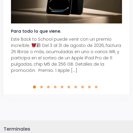
Para todo lo que viene.
Volve
Este Back to School puede venir con un premio
Prepá
increíble.
Del 3 al 31 de agosto de 2026, factura
15% d
25 libras o más, acumuladas en uno o varios WR, y
agos
participa en el sorteo de un Apple iPad Pro de 11
en t
pulgadas, chip M5 de 256 GB. Detalles de la
Tarje
promoción: Premio: 1 Apple […]
está
perfe
Terminales