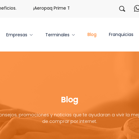
.
¡Aeropaq Prime TE DA MÁS!
¡Regístrate con nosot
Blog
Franquicias
Empresas
Terminales
Blog
onsejos, promociones y noticias que te ayudaran a vivir la mej
de comprar por internet.