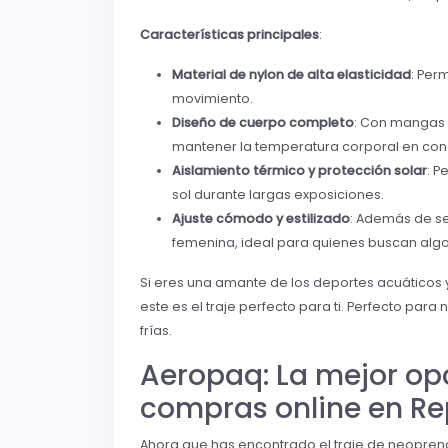
Características principales
:
Material de nylon de alta elasticidad
: Perm
movimiento.
Diseño de cuerpo completo
: Con mangas 
mantener la temperatura corporal en cond
Aislamiento térmico y protección solar
: P
sol durante largas exposiciones.
Ajuste cómodo y estilizado
: Además de ser
femenina, ideal para quienes buscan algo
Si eres una amante de los deportes acuáticos y
este es el traje perfecto para ti. Perfecto para
frías.
Aeropaq: La mejor opc
compras online en R
Ahora que has encontrado el traje de neopreno 