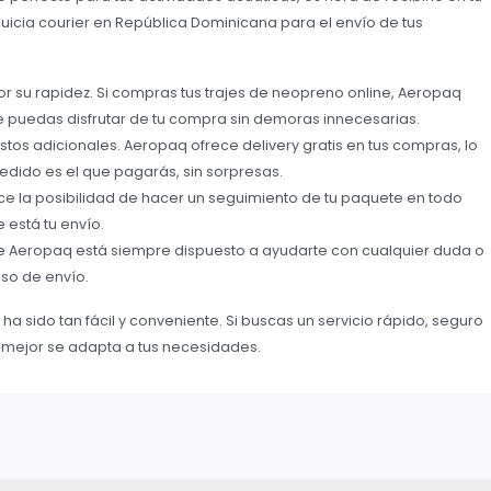
icia courier en República Dominicana para el envío de tus
r su rapidez. Si compras tus trajes de neopreno online, Aeropaq
e puedas disfrutar de tu compra sin demoras innecesarias.
stos adicionales. Aeropaq ofrece delivery gratis en tus compras, lo
pedido es el que pagarás, sin sorpresas.
ece la posibilidad de hacer un seguimiento de tu paquete en todo
está tu envío.
 de Aeropaq está siempre dispuesto a ayudarte con cualquier duda o
so de envío.
a sido tan fácil y conveniente. Si buscas un servicio rápido, seguro
e mejor se adapta a tus necesidades.