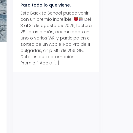
Para todo lo que viene.
Volver también ti
beneficios.
Este Back to School puede venir
con un premio increíble.
Del
Prepárate para vo
3 al 31 de agosto de 2026, factura
recibe hasta un 1
25 libras o más, acumuladas en
devolución con Pr
uno o varios WR, y participa en el
al 15 de agosto de
sorteo de un Apple iPad Pro de 11
hasta un 15% de d
pulgadas, chip M5 de 256 GB.
tus consumos en 
Detalles de la promoción:
pagar con tus Tar
Premio: 1 Apple […]
Crédito Promerica.
clases está cada
y es el momento p