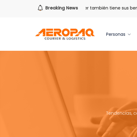
ra todo lo que viene.
Breaking News
Volver también tiene sus beneficios
Personas
Tendencias, c