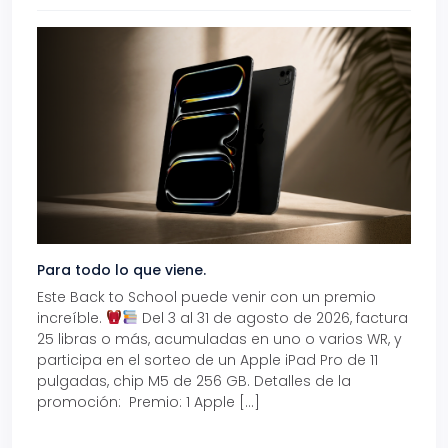
Para todo lo que viene.
Volve
Este Back to School puede venir con un premio
Prepá
increíble.
Del 3 al 31 de agosto de 2026, factura
15% d
25 libras o más, acumuladas en uno o varios WR, y
agos
participa en el sorteo de un Apple iPad Pro de 11
en t
pulgadas, chip M5 de 256 GB. Detalles de la
Tarje
promoción: Premio: 1 Apple […]
está
perfe