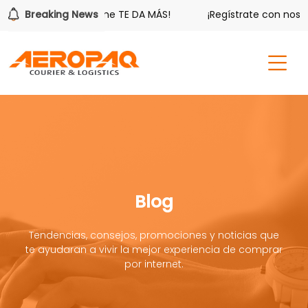
¡Aeropaq Prime TE DA MÁS!
Breaking News
¡Regístrate con nosotros y
Blog
Tendencias, consejos, promociones y noticias que
te ayudaran a vivir la mejor experiencia de comprar
por internet.