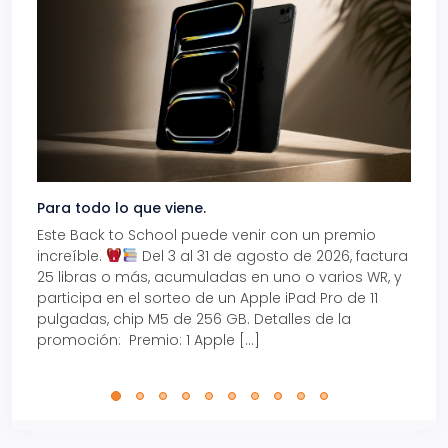
Para todo lo que viene.
Volve
Este Back to School puede venir con un premio
Prepá
increíble.
Del 3 al 31 de agosto de 2026, factura
15% d
25 libras o más, acumuladas en uno o varios WR, y
agos
participa en el sorteo de un Apple iPad Pro de 11
en t
pulgadas, chip M5 de 256 GB. Detalles de la
Tarje
promoción: Premio: 1 Apple […]
está
perfe