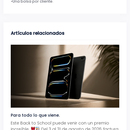
•Una bolsa por cliente.
Artículos relacionados
Para todo lo que viene.
Volve
Este Back to School puede venir con un premio
Prepá
increíble.
Del 3 al 31 de agosto de 2026, factura
15% d