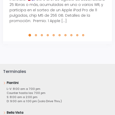
25 libras o más, acumuladas en uno o varios WR, y
agos
participa en el sorteo de un Apple iPad Pro de 11
en t
pulgadas, chip M5 de 256 GB. Detalles de la
Tarje
promoción: Premio: 1 Apple […]
está
perfe
Terminales
Piantini
L-V: 8:00 am a 7:00 pm
Counter hasta las 7:00 pm
S: 8:00 am a 2:00 pm
D: 9:00 am a 1:00 pm (solo Drive Thru.)
Bella Vista