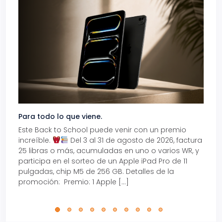
Para todo lo que viene.
Volve
Este Back to School puede venir con un premio
Prepá
increíble.
Del 3 al 31 de agosto de 2026, factura
15% d
25 libras o más, acumuladas en uno o varios WR, y
agos
participa en el sorteo de un Apple iPad Pro de 11
en t
pulgadas, chip M5 de 256 GB. Detalles de la
Tarje
promoción: Premio: 1 Apple […]
está
perfe