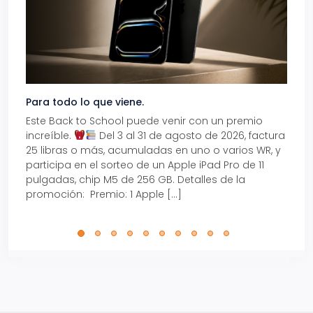
Para todo lo que viene.
Volve
Este Back to School puede venir con un premio
Prepá
increíble.
Del 3 al 31 de agosto de 2026, factura
15% d
25 libras o más, acumuladas en uno o varios WR, y
agos
participa en el sorteo de un Apple iPad Pro de 11
en t
pulgadas, chip M5 de 256 GB. Detalles de la
Tarje
promoción: Premio: 1 Apple […]
está
perfe