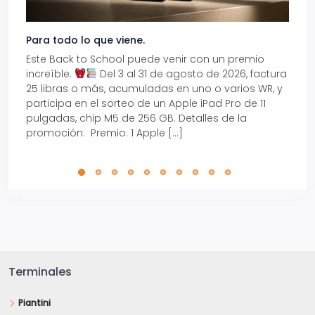
Para todo lo que viene.
Volve
Este Back to School puede venir con un premio
Prepá
increíble.
Del 3 al 31 de agosto de 2026, factura
15% d
25 libras o más, acumuladas en uno o varios WR, y
agos
participa en el sorteo de un Apple iPad Pro de 11
en t
pulgadas, chip M5 de 256 GB. Detalles de la
Tarje
promoción: Premio: 1 Apple […]
está
perfe
Terminales
Piantini