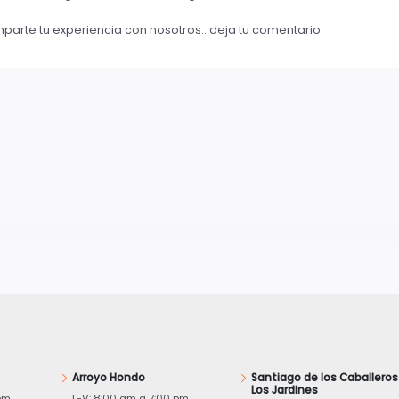
rte tu experiencia con nosotros.. deja tu comentario.
Arroyo Hondo
Santiago de los Caballeros
Los Jardines
pm
L-V: 8:00 am a 7:00 pm