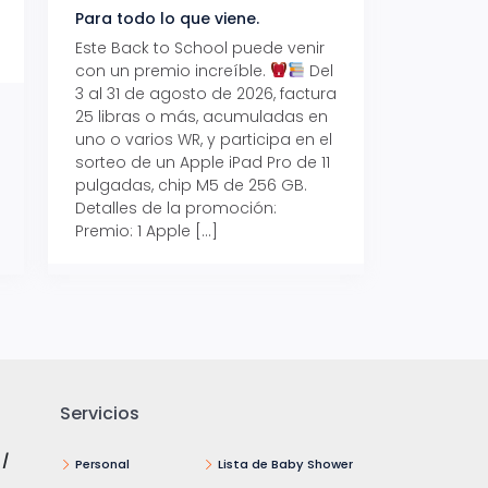
Para todo lo que viene.
Volver también ti
beneficios.
Este Back to School puede venir
con un premio increíble.
Del
Prepárate para vo
3 al 31 de agosto de 2026, factura
recibe hasta un 1
25 libras o más, acumuladas en
devolución con Pr
uno o varios WR, y participa en el
al 15 de agosto de
sorteo de un Apple iPad Pro de 11
hasta un 15% de d
pulgadas, chip M5 de 256 GB.
tus consumos en 
Detalles de la promoción:
pagar con tus Tar
Premio: 1 Apple […]
Crédito Promerica.
clases está cada
y es el momento p
Servicios
 /
Personal
Lista de Baby Shower