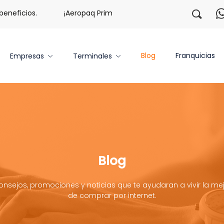
eficios.
¡Aeropaq Prime TE DA MÁS!
¡Regístrate co
Blog
Franquicias
Empresas
Terminales
Blog
onsejos, promociones y noticias que te ayudaran a vivir la mej
de comprar por internet.