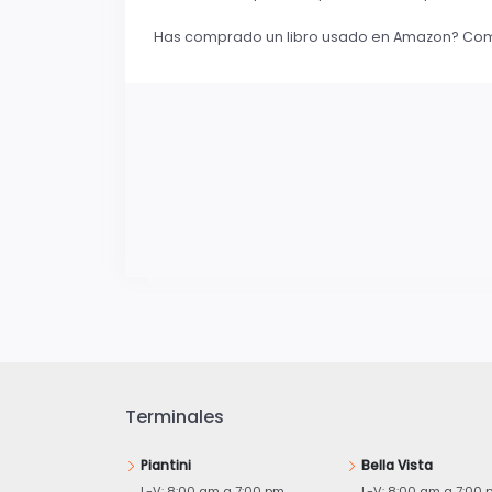
Has comprado un libro usado en Amazon? Compa
Terminales
Piantini
Bella Vista
L-V: 8:00 am a 7:00 pm
L-V: 8:00 am a 7:00 